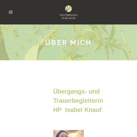
ÜBER MICH
Übergangs- und
Trauerbegleiterin
HP Isabel Knauf